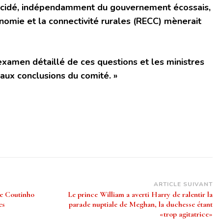
écidé, indépendamment du gouvernement écossais,
nomie et la connectivité rurales (RECC) mènerait
xamen détaillé de ces questions et les ministres
aux conclusions du comité. »
ARTICLE SUIVANT
pe Coutinho
Le prince William a averti Harry de ralentir la
es
parade nuptiale de Meghan, la duchesse étant
«trop agitatrice»