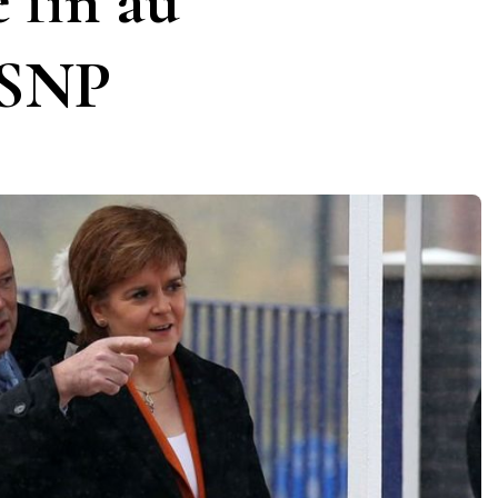
 fin au
 SNP