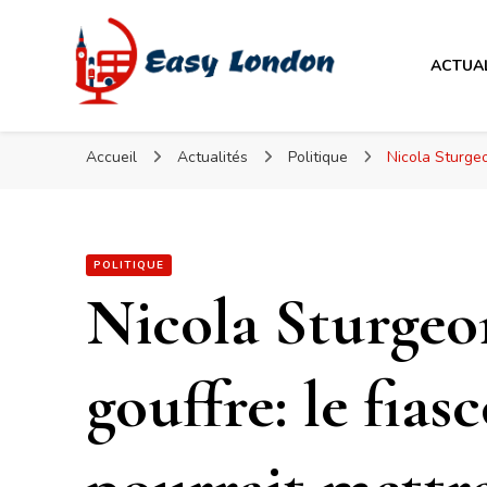
Easy London
ACTUA
Easy London
Accueil
Actualités
Politique
Nicola Sturgeo
POLITIQUE
Nicola Sturgeo
gouffre: le fias