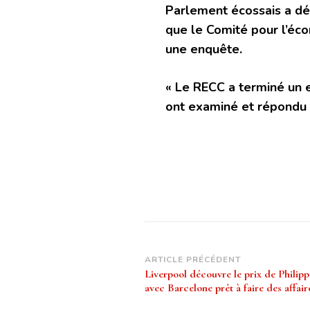
Parlement écossais a d
que le Comité pour l’éco
une enquête.
« Le RECC a terminé un e
ont examiné et répondu 
Navigation
ARTICLE PRÉCÉDENT
Liverpool découvre le prix de Philip
d’article
avec Barcelone prêt à faire des affair