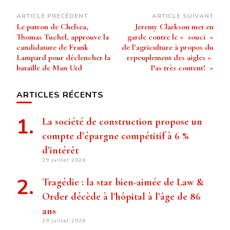
Navigation
ARTICLE PRÉCÉDENT
ARTICLE SUIVANT
Le patron de Chelsea,
Jeremy Clarkson met en
d’article
Thomas Tuchel, approuve la
garde contre le « souci »
candidature de Frank
de l’agriculture à propos du
Lampard pour déclencher la
repeuplement des aigles «
bataille de Man Utd
Pas très content! »
ARTICLES RÉCENTS
La société de construction propose un
compte d’épargne compétitif à 6 %
d’intérêt
29 juillet 2026
Tragédie : la star bien-aimée de Law &
Order décède à l’hôpital à l’âge de 86
ans
29 juillet 2026