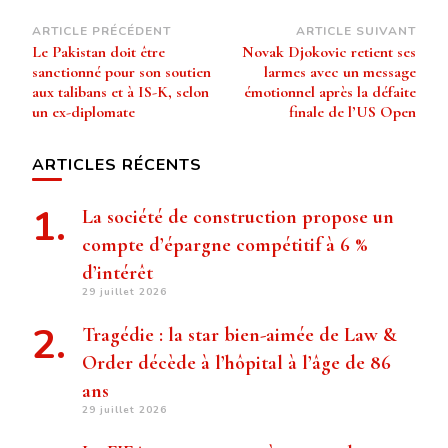
Navigation
ARTICLE PRÉCÉDENT
ARTICLE SUIVANT
Le Pakistan doit être
Novak Djokovic retient ses
d’article
sanctionné pour son soutien
larmes avec un message
aux talibans et à IS-K, selon
émotionnel après la défaite
un ex-diplomate
finale de l’US Open
ARTICLES RÉCENTS
La société de construction propose un
compte d’épargne compétitif à 6 %
d’intérêt
29 juillet 2026
Tragédie : la star bien-aimée de Law &
Order décède à l’hôpital à l’âge de 86
ans
29 juillet 2026