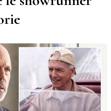
e le showrunner
orie