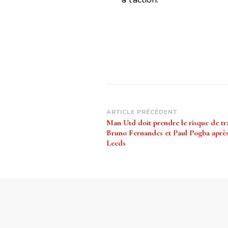
Navigation
ARTICLE PRÉCÉDENT
Man Utd doit prendre le risque de tr
d’article
Bruno Fernandes et Paul Pogba après 
Leeds