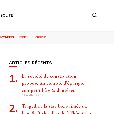
NSOLITE
howrunner alimente la théorie
ARTICLES RÉCENTS
La société de construction
propose un compte d’épargne
compétitif à 6 % d’intérêt
29 juillet 2026
Tragédie : la star bien-aimée de
Law & Order décède à l’hôpital à