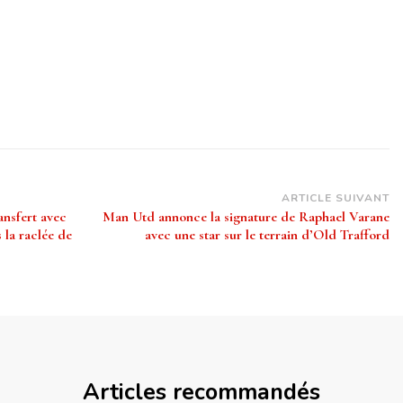
ARTICLE SUIVANT
ansfert avec
Man Utd annonce la signature de Raphael Varane
la raclée de
avec une star sur le terrain d’Old Trafford
Articles recommandés