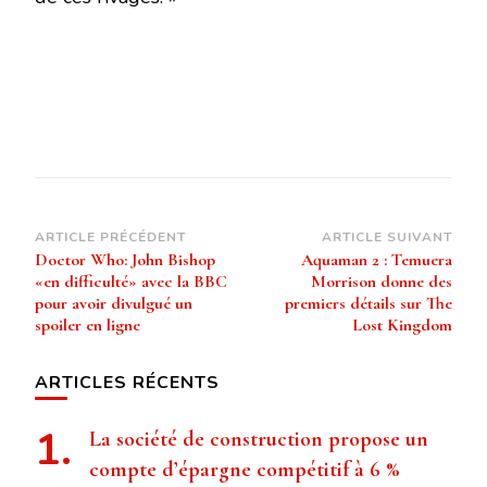
Navigation
ARTICLE PRÉCÉDENT
ARTICLE SUIVANT
Doctor Who: John Bishop
Aquaman 2 : Temuera
d’article
«en difficulté» avec la BBC
Morrison donne des
pour avoir divulgué un
premiers détails sur The
spoiler en ligne
Lost Kingdom
ARTICLES RÉCENTS
La société de construction propose un
compte d’épargne compétitif à 6 %