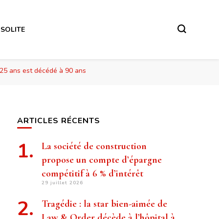
NSOLITE
 25 ans est décédé à 90 ans
ARTICLES RÉCENTS
La société de construction
propose un compte d’épargne
compétitif à 6 % d’intérêt
29 juillet 2026
Tragédie : la star bien-aimée de
Law & Order décède à l’hôpital à