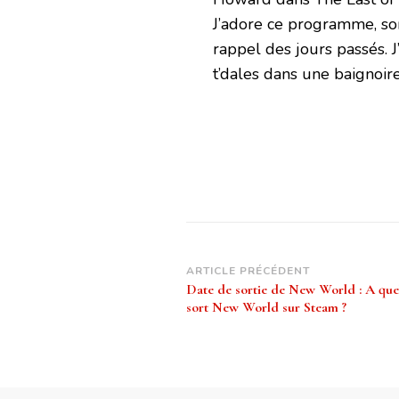
J’adore ce programme, so
rappel des jours passés. J
t’dales dans une baignoir
Navigation
ARTICLE PRÉCÉDENT
Date de sortie de New World : A que
d’article
sort New World sur Steam ?