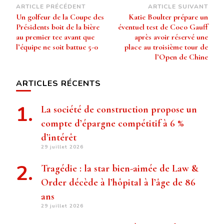
Navigation
ARTICLE PRÉCÉDENT
ARTICLE SUIVANT
Un golfeur de la Coupe des
Katie Boulter prépare un
d’article
Présidents boit de la bière
éventuel test de Coco Gauff
au premier tee avant que
après avoir réservé une
l’équipe ne soit battue 5-0
place au troisième tour de
l’Open de Chine
ARTICLES RÉCENTS
La société de construction propose un
compte d’épargne compétitif à 6 %
d’intérêt
29 juillet 2026
Tragédie : la star bien-aimée de Law &
Order décède à l’hôpital à l’âge de 86
ans
29 juillet 2026