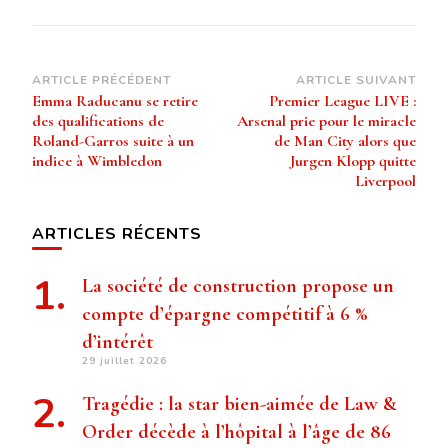
Navigation
ARTICLE PRÉCÉDENT
ARTICLE SUIVANT
Emma Raducanu se retire
Premier League LIVE :
d’article
des qualifications de
Arsenal prie pour le miracle
Roland-Garros suite à un
de Man City alors que
indice à Wimbledon
Jurgen Klopp quitte
Liverpool
ARTICLES RÉCENTS
La société de construction propose un
compte d’épargne compétitif à 6 %
d’intérêt
29 juillet 2026
Tragédie : la star bien-aimée de Law &
Order décède à l’hôpital à l’âge de 86