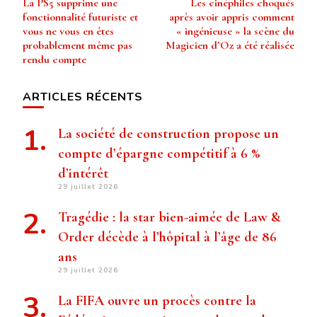
La PS5 supprime une
Les cinéphiles choqués
d’article
fonctionnalité futuriste et
après avoir appris comment
vous ne vous en êtes
« ingénieuse » la scène du
probablement même pas
Magicien d’Oz a été réalisée
rendu compte
ARTICLES RÉCENTS
La société de construction propose un
compte d’épargne compétitif à 6 %
d’intérêt
29 juillet 2026
Tragédie : la star bien-aimée de Law &
Order décède à l’hôpital à l’âge de 86
ans
29 juillet 2026
La FIFA ouvre un procès contre la