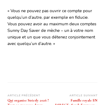
« Vous ne pouvez pas ouvrir ce compte pour
quelqu’un d’autre, par exemple en fiducie.
Vous pouvez avoir au maximum deux comptes
Sunny Day Saver de mèche – un à votre nom
unique et un que vous détenez conjointement
avec quelqu’un d’autre. »
Navigation
ARTICLE PRÉCÉDENT
ARTICLE SUIVANT
Qui organise Strictly 2026 ?
Famille royale EN
d’article
Tout ce que vous devez
DIRECT : Sarah Ferguson «