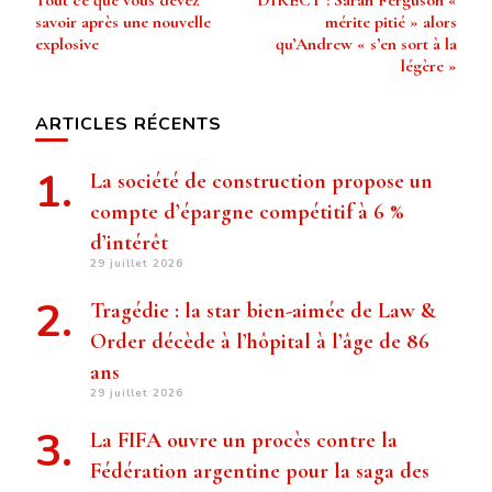
savoir après une nouvelle
mérite pitié » alors
explosive
qu’Andrew « s’en sort à la
légère »
ARTICLES RÉCENTS
La société de construction propose un
compte d’épargne compétitif à 6 %
d’intérêt
29 juillet 2026
Tragédie : la star bien-aimée de Law &
Order décède à l’hôpital à l’âge de 86
ans
29 juillet 2026
La FIFA ouvre un procès contre la
Fédération argentine pour la saga des