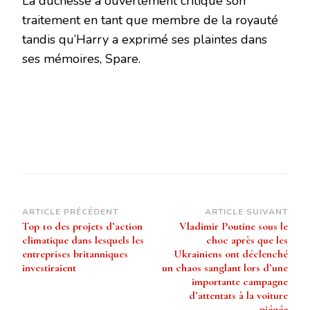
La duchesse a ouvertement critiqué son
traitement en tant que membre de la royauté
tandis qu’Harry a exprimé ses plaintes dans
ses mémoires, Spare.
Navigation
ARTICLE PRÉCÉDENT
ARTICLE SUIVANT
Top 10 des projets d’action
Vladimir Poutine sous le
d’article
climatique dans lesquels les
choc après que les
entreprises britanniques
Ukrainiens ont déclenché
investiraient
un chaos sanglant lors d’une
importante campagne
d’attentats à la voiture
piégée