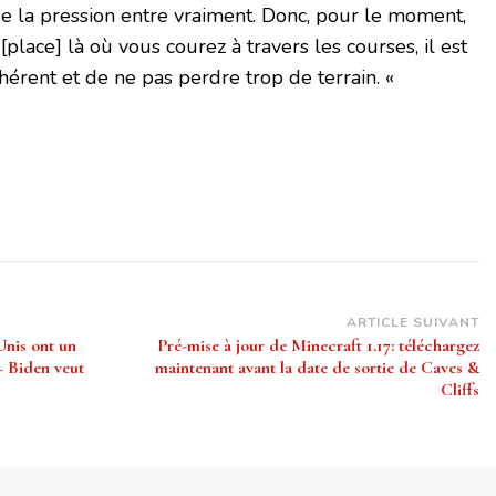
ue la pression entre vraiment. Donc, pour le moment,
place] là où vous courez à travers les courses, il est
ohérent et de ne pas perdre trop de terrain. «
ARTICLE SUIVANT
Unis ont un
Pré-mise à jour de Minecraft 1.17: téléchargez
– Biden veut
maintenant avant la date de sortie de Caves &
Cliffs