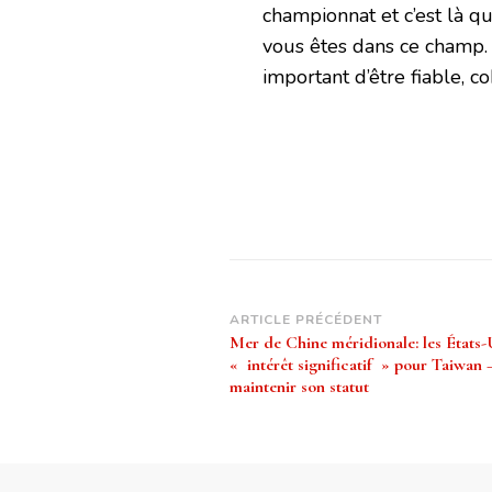
championnat et c’est là q
vous êtes dans ce champ. [
important d’être fiable, c
Navigation
ARTICLE PRÉCÉDENT
Mer de Chine méridionale: les États-
d’article
« intérêt significatif » pour Taiwan 
maintenir son statut