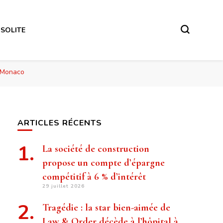
NSOLITE
e Monaco
ARTICLES RÉCENTS
La société de construction
propose un compte d’épargne
compétitif à 6 % d’intérêt
29 juillet 2026
Tragédie : la star bien-aimée de
Law & Order décède à l’hôpital à