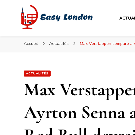
Easy London
ACTUA
Easy London
Accueil
Actualités
Max Verstappen comparé à Ay
ACTUALITÉS
Max Verstappe
Ayrton Senna al