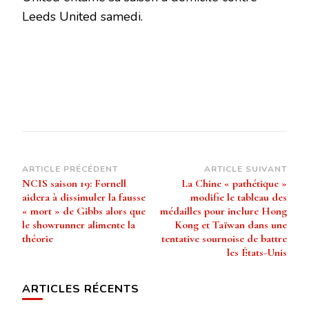
Leeds United samedi.
Navigation
ARTICLE PRÉCÉDENT
ARTICLE SUIVANT
NCIS saison 19: Fornell
La Chine « pathétique »
d’article
aidera à dissimuler la fausse
modifie le tableau des
« mort » de Gibbs alors que
médailles pour inclure Hong
le showrunner alimente la
Kong et Taïwan dans une
théorie
tentative sournoise de battre
les États-Unis
ARTICLES RÉCENTS