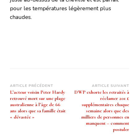
pour les températures légèrement plus
chaudes.
Navigation
ARTICLE PRÉCÉDENT
ARTICLE SUIVANT
L’acteur voisin Peter Hardy
DWP exhorte les retraités à
d’article
retrouvé mort sur une plage
réclamer 201 £
australienne à l’âge de 66
supplémentaires chaque
ans alors que sa famille était
semaine alors que des
« dévastée »
milliers de personnes en
manquent – ​​comment
postuler