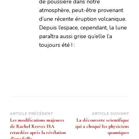
de poussière dans notre
atmosphère, peut-être provenant
d’une récente éruption volcanique.
Depuis l’espace, cependant, la lune
paraîtra aussi grise qu’elle l’a
toujours été ! :
Navigation
ARTICLE PRÉCÉDENT
ARTICLE SUIVANT
Les modifications majeures
La découverte scientifique
d’article
de Rachel Reeves ISA
qui a choqué les physiciens
retardées après la révélation
quantiques
d’une faille