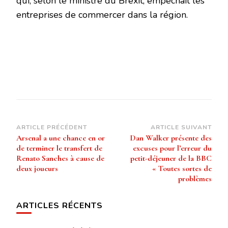
qui, selon le ministre du Brexit, empêchait les
entreprises de commercer dans la région.
Navigation
ARTICLE PRÉCÉDENT
ARTICLE SUIVANT
Arsenal a une chance en or
Dan Walker présente des
d’article
de terminer le transfert de
excuses pour l’erreur du
Renato Sanches à cause de
petit-déjeuner de la BBC
deux joueurs
« Toutes sortes de
problèmes
ARTICLES RÉCENTS