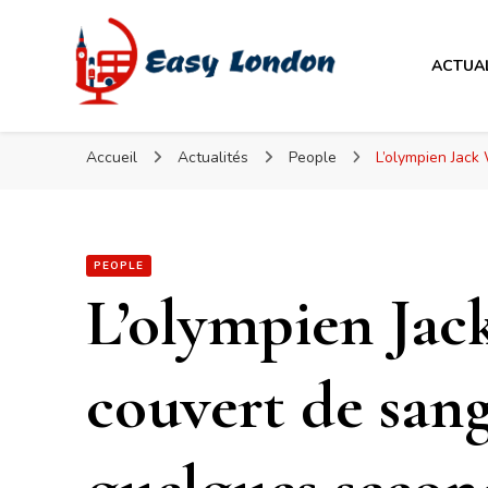
Easy London
ACTUA
Easy London
Accueil
Actualités
People
L’olympien Jack
PEOPLE
L’olympien Jack
couvert de sang