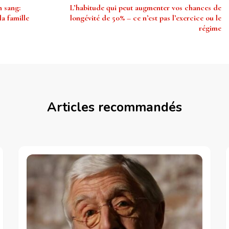
 sang:
L’habitude qui peut augmenter vos chances de
a famille
longévité de 50% – ce n’est pas l’exercice ou le
régime
Articles recommandés