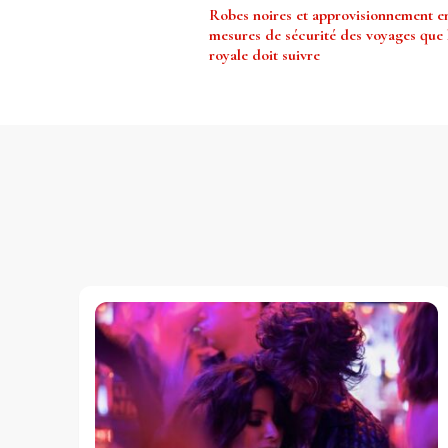
Navigation
Robes noires et approvisionnement en
d’article
mesures de sécurité des voyages que l
royale doit suivre