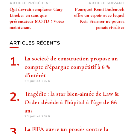
Navigation
ARTICLE PRÉCÉDENT
ARTICLE SUIVANT
Qui devrait remplacer Gary
Pourquoi Kemi Badenoch
d’article
Lineker en tant que
offre un espoir avec lequel
présentateur MOTD ? Votez
Keir Starmer ne pourra
maintenant
jamais rivaliser
ARTICLES RÉCENTS
La société de construction propose un
compte d’épargne compétitif à 6 %
d’intérêt
29 juillet 2026
Tragédie : la star bien-aimée de Law &
Order décède à l’hôpital à l’âge de 86
ans
29 juillet 2026
La FIFA ouvre un procès contre la