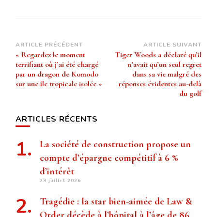
Navigation
ARTICLE PRÉCÉDENT
ARTICLE SUIVANT
« Regardez le moment
Tiger Woods a déclaré qu’il
d’article
terrifiant où j’ai été chargé
n’avait qu’un seul regret
par un dragon de Komodo
dans sa vie malgré des
sur une île tropicale isolée »
réponses évidentes au-delà
du golf
ARTICLES RÉCENTS
La société de construction propose un
compte d’épargne compétitif à 6 %
d’intérêt
29 juillet 2026
Tragédie : la star bien-aimée de Law &
Order décède à l’hôpital à l’âge de 86