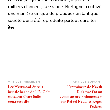
milliers d’années, la Grande-Bretagne a cultivé
une manière unique de pratiquer en tant que
société qui a été reproduite partout dans les
îles.
Navigation
ARTICLE PRÉCÉDENT
ARTICLE SUIVANT
Lee Westwood évite la
L’entraîneur de Novak
d’article
brutale hache de LIV Golf
Djokovic fait un
en raison d’une faille
commentaire « chanceux »
contractuelle
sur Rafael Nadal et Roger
Federer