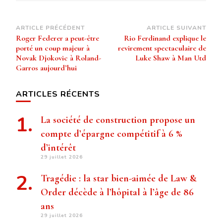
Navigation
ARTICLE PRÉCÉDENT
ARTICLE SUIVANT
Roger Federer a peut-être
Rio Ferdinand explique le
d’article
porté un coup majeur à
revirement spectaculaire de
Novak Djokovic à Roland-
Luke Shaw à Man Utd
Garros aujourd’hui
ARTICLES RÉCENTS
La société de construction propose un
compte d’épargne compétitif à 6 %
d’intérêt
29 juillet 2026
Tragédie : la star bien-aimée de Law &
Order décède à l’hôpital à l’âge de 86
ans
29 juillet 2026