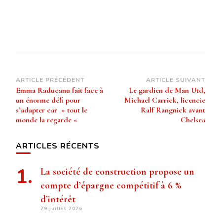
Navigation
ARTICLE PRÉCÉDENT
ARTICLE SUIVANT
Emma Raducanu fait face à
Le gardien de Man Utd,
d’article
un énorme défi pour
Michael Carrick, licencie
s’adapter car » tout le
Ralf Rangnick avant
monde la regarde «
Chelsea
ARTICLES RÉCENTS
La société de construction propose un
compte d’épargne compétitif à 6 %
d’intérêt
29 juillet 2026