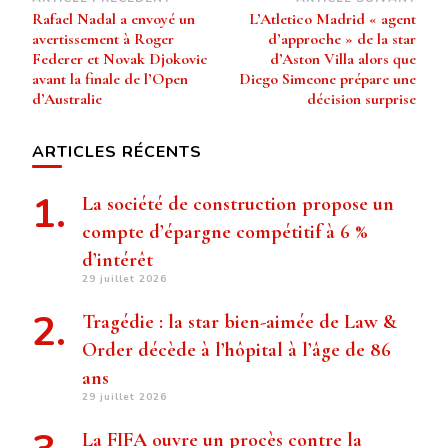
Navigation
Rafael Nadal a envoyé un
L’Atletico Madrid « agent
d’article
avertissement à Roger
d’approche » de la star
Federer et Novak Djokovic
d’Aston Villa alors que
avant la finale de l’Open
Diego Simeone prépare une
d’Australie
décision surprise
ARTICLES RÉCENTS
La société de construction propose un
compte d’épargne compétitif à 6 %
d’intérêt
29 juillet 2026
Tragédie : la star bien-aimée de Law &
Order décède à l’hôpital à l’âge de 86
ans
29 juillet 2026
La FIFA ouvre un procès contre la