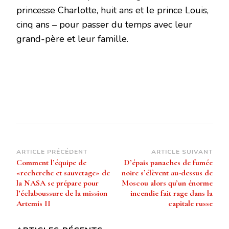
princesse Charlotte, huit ans et le prince Louis,
cinq ans – pour passer du temps avec leur
grand-père et leur famille.
Navigation
ARTICLE PRÉCÉDENT
ARTICLE SUIVANT
Comment l’équipe de
D’épais panaches de fumée
d’article
«recherche et sauvetage» de
noire s’élèvent au-dessus de
la NASA se prépare pour
Moscou alors qu’un énorme
l’éclaboussure de la mission
incendie fait rage dans la
Artemis II
capitale russe