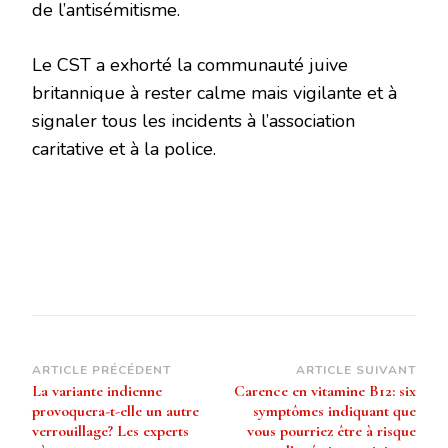
de l’antisémitisme.
Le CST a exhorté la communauté juive
britannique à rester calme mais vigilante et à
signaler tous les incidents à l’association
caritative et à la police.
Navigation
ARTICLE PRÉCÉDENT
ARTICLE SUIVANT
La variante indienne
Carence en vitamine B12: six
d’article
provoquera-t-elle un autre
symptômes indiquant que
verrouillage? Les experts
vous pourriez être à risque