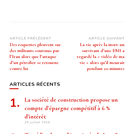
Navigation
ARTICLE PRÉCÉDENT
ARTICLE SUIVANT
Des roquettes pleuvent sur
La vie après la mort: un
d’article
des militants soutenus par
survivant d’une EMI a
l’Iran alors que l’attaque
regardé la « vidéo de ma
d’un pétrolier se retourne
vie » alors qu’il mourait
contre lui
pendant 20 minutes
ARTICLES RÉCENTS
La société de construction propose un
compte d’épargne compétitif à 6 %
d’intérêt
29 juillet 2026