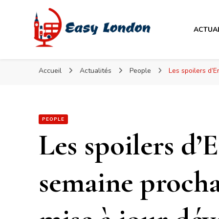
Easy London
ACTUA
Easy London
Accueil
Actualités
People
Les spoilers d’
PEOPLE
Les spoilers d
semaine procha