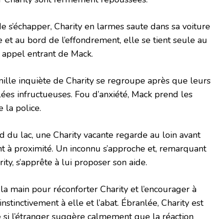
 s’échapper, Charity en larmes saute dans sa voiture
ée et au bord de l’effondrement, elle se tient seule au
n appel entrant de Mack.
amille inquiète de Charity se regroupe après que leurs
lées infructueuses. Fou d’anxiété, Mack prend les
 la police.
 du lac, une Charity vacante regarde au loin avant
t à proximité. Un inconnu s’approche et, remarquant
ity, s’apprête à lui proposer son aide.
 la main pour réconforter Charity et l’encourager à
instinctivement à elle et l’abat. Ébranlée, Charity est
si l’étranger suggère calmement que la réaction