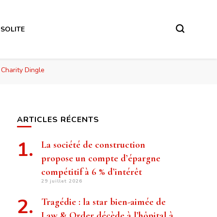
NSOLITE
 Charity Dingle
ARTICLES RÉCENTS
La société de construction
propose un compte d’épargne
compétitif à 6 % d’intérêt
29 juillet 2026
Tragédie : la star bien-aimée de
Law & Order décède à l’hôpital à