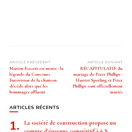
Navigation
ARTICLE PRÉCÉDENT
ARTICLE SUIVANT
Marion Fossett est morte : la
RÉCAPITULATIF du
d’article
légende du Concours
mariage de Peter Phillips :
Eurovision de la chanson
Harriet Sperling et Peter
décède alors que les
Phillips sont officiellement
hommages affluent
mariés
ARTICLES RÉCENTS
La société de construction propose un
compte d’épargne compétitif à 6 %