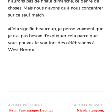
n’aurons pas de finale dimanche, ce genre de
choses. Mais nous n’avons qu’à nous concentrer
sur ce seul match.
«Cela signifie beaucoup, je pense vraiment que
je n’ai pas besoin d’expliquer cela parce que
vous pouvez le voir lors des célébrations à
West Brom.»
Navigation
ARTICLE PRÉCÉDENT
ARTICLE SUIVANT
Tyson Fury attaque Deontay
Nicola Sturgeon,