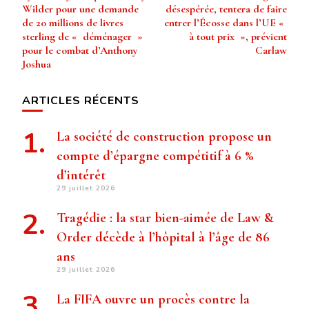
d’article
Wilder pour une demande
désespérée, tentera de faire
de 20 millions de livres
entrer l’Écosse dans l’UE «
sterling de « déménager »
à tout prix », prévient
pour le combat d’Anthony
Carlaw
Joshua
ARTICLES RÉCENTS
La société de construction propose un
compte d’épargne compétitif à 6 %
d’intérêt
29 juillet 2026
Tragédie : la star bien-aimée de Law &
Order décède à l’hôpital à l’âge de 86
ans
29 juillet 2026
La FIFA ouvre un procès contre la