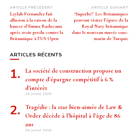
Navigation
ARTICLE PRÉCÉDENT
ARTICLE SUIVANT
Leylah Fernandez fait
‘Superbe!’ Les Britanniques
d’article
allusion à la raison de la
peuvent visiter l’épave de la
hausse d’Emma Raducanu
Royal Navy britannique
après avoir perdu contre la
dans le nouveau musée sous-
Britannique à l’US Open
marin de Turquie
ARTICLES RÉCENTS
La société de construction propose un
compte d’épargne compétitif à 6 %
d’intérêt
29 juillet 2026
Tragédie : la star bien-aimée de Law &
Order décède à l’hôpital à l’âge de 86
ans
29 juillet 2026