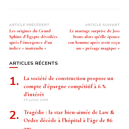
Navigation
ARTICLE PRÉCÉDENT
ARTICLE SUIVANT
Les origines du Grand
Le mariage surprise de Joss
d’article
Sphinx d’Égypte dévoilées
Stone alors qu’elle épouse
après l’émergence d’un
son homme après avoir reçu
indice « inattendu »
un « présage magique »
ARTICLES RÉCENTS
La société de construction propose un
compte d’épargne compétitif à 6 %
d’intérêt
29 juillet 2026
Tragédie : la star bien-aimée de Law &
Order décède à l’hôpital à l’âge de 86
ans