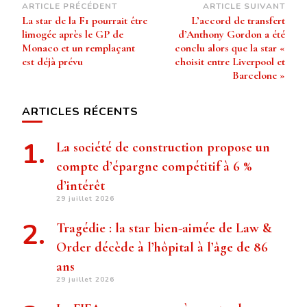
Navigation
ARTICLE PRÉCÉDENT
ARTICLE SUIVANT
La star de la F1 pourrait être
L’accord de transfert
d’article
limogée après le GP de
d’Anthony Gordon a été
Monaco et un remplaçant
conclu alors que la star «
est déjà prévu
choisit entre Liverpool et
Barcelone »
ARTICLES RÉCENTS
La société de construction propose un
compte d’épargne compétitif à 6 %
d’intérêt
29 juillet 2026
Tragédie : la star bien-aimée de Law &
Order décède à l’hôpital à l’âge de 86
ans
29 juillet 2026