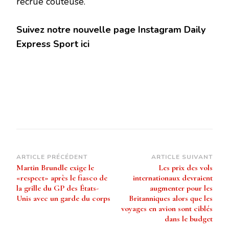
recrue coûteuse.
Suivez notre nouvelle page Instagram Daily
Express Sport ici
Navigation
ARTICLE PRÉCÉDENT
ARTICLE SUIVANT
Martin Brundle exige le
Les prix des vols
d’article
«respect» après le fiasco de
internationaux devraient
la grille du GP des États-
augmenter pour les
Unis avec un garde du corps
Britanniques alors que les
voyages en avion sont ciblés
dans le budget