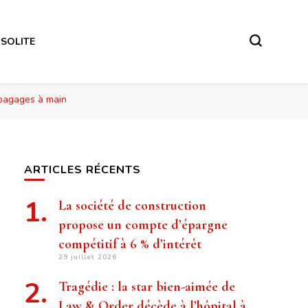
NSOLITE
 bagages à main
ARTICLES RÉCENTS
La société de construction
propose un compte d’épargne
compétitif à 6 % d’intérêt
29 juillet 2026
Tragédie : la star bien-aimée de
Law & Order décède à l’hôpital à