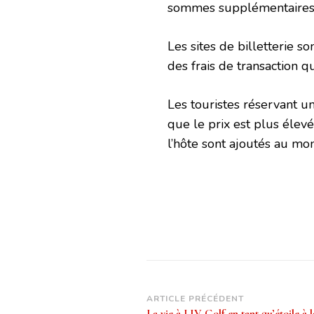
sommes supplémentaires p
Les sites de billetterie s
des frais de transaction qu
Les touristes réservant 
que le prix est plus élev
l’hôte sont ajoutés au mon
Navigation
ARTICLE PRÉCÉDENT
La vie à LIV Golf en tant qu’étoile à 