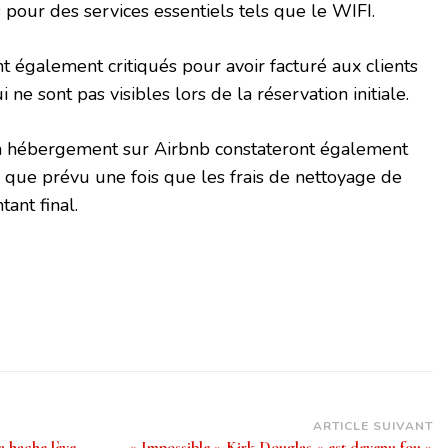
our des services essentiels tels que le WIFI.
ont également critiqués pour avoir facturé aux clients
i ne sont pas visibles lors de la réservation initiale.
un hébergement sur Airbnb constateront également
é que prévu une fois que les frais de nettoyage de
tant final.
ARTICLE SUIVANT
la hache lève
« Impossible » Kirk Douglas « est devenu fou »