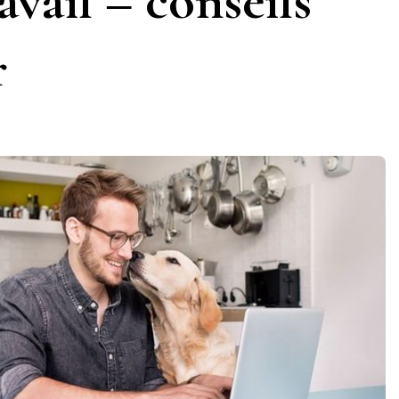
avail – conseils
r