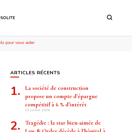
NSOLITE
ils pour vous aider
ARTICLES RÉCENTS
La société de construction
propose un compte d’épargne
compétitif à 6 % d’intérêt
29 juillet 2026
Tragédie : la star bien-aimée de
Law & Order décède à l’hôpital à