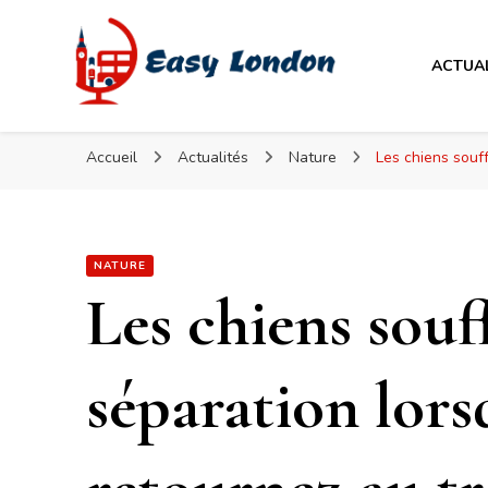
Easy London
ACTUA
Easy London
Accueil
Actualités
Nature
Les chiens souff
NATURE
Les chiens souf
séparation lor