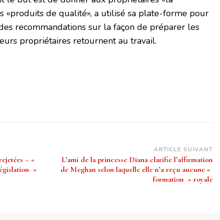
es «produits de qualité», a utilisé sa plate-forme pour
 des recommandations sur la façon de préparer les
urs propriétaires retournent au travail.
ARTICLE SUIVANT
 rejetées – «
L’ami de la princesse Diana clarifie l’affirmation
égislation »
de Meghan selon laquelle elle n’a reçu aucune «
formation » royale