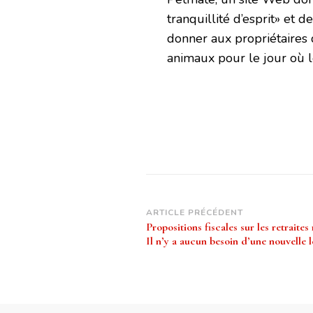
tranquillité d’esprit» et d
donner aux propriétaires
animaux pour le jour où le
Navigation
ARTICLE PRÉCÉDENT
Propositions fiscales sur les retraites
d’article
Il n’y a aucun besoin d’une nouvelle l