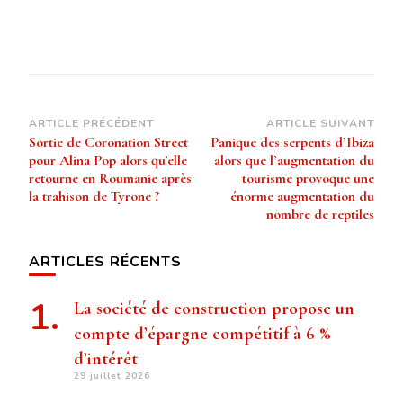
Navigation
ARTICLE PRÉCÉDENT
ARTICLE SUIVANT
Sortie de Coronation Street
Panique des serpents d’Ibiza
d’article
pour Alina Pop alors qu’elle
alors que l’augmentation du
retourne en Roumanie après
tourisme provoque une
la trahison de Tyrone ?
énorme augmentation du
nombre de reptiles
ARTICLES RÉCENTS
La société de construction propose un
compte d’épargne compétitif à 6 %
d’intérêt
29 juillet 2026