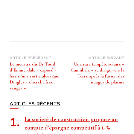
Navigation
ARTICLE PRÉCÉDENT
ARTICLE SUIVANT
Le meurtre du Dr Todd
Une rare tempête solaire «
d’article
d’Emmerdale « exposé »
Cannibale » se dirige vers la
lors d’une sortie alors que
Terre après la fusion des
Dingles « cherche à se
nuages ​​​​de plasma
venger »
ARTICLES RÉCENTS
La société de construction propose un
compte d’épargne compétitif à 6 %