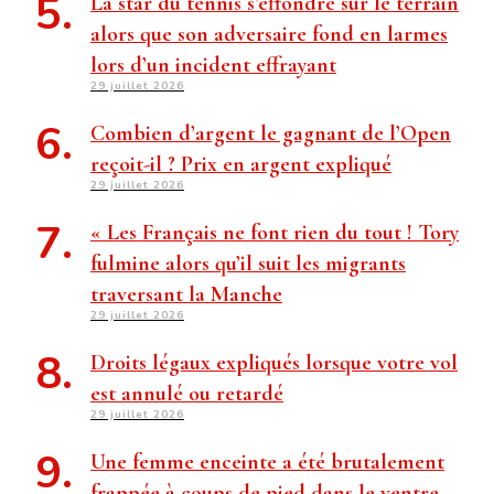
La star du tennis s’effondre sur le terrain
alors que son adversaire fond en larmes
lors d’un incident effrayant
29 juillet 2026
Combien d’argent le gagnant de l’Open
reçoit-il ? Prix ​​en argent expliqué
29 juillet 2026
« Les Français ne font rien du tout ! Tory
fulmine alors qu’il suit les migrants
traversant la Manche
29 juillet 2026
Droits légaux expliqués lorsque votre vol
est annulé ou retardé
29 juillet 2026
Une femme enceinte a été brutalement
frappée à coups de pied dans le ventre