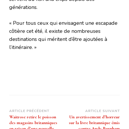
générations.
« Pour tous ceux qui envisagent une escapade
côtière cet été, il existe de nombreuses
destinations qui méritent d’être ajoutées à
l’itinéraire. »
Navigation
ARTICLE PRÉCÉDENT
ARTICLE SUIVANT
Waitrose retire le poisson
Un avertissement d’horreur
d’article
des magasins britanniques
sur la livre britannique émis
en raison d’une nouvelle
contre Andy Burnham