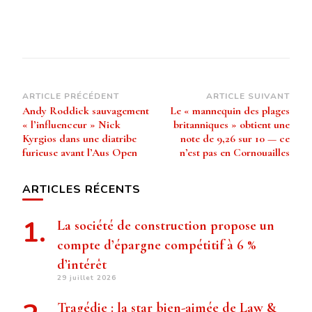
Navigation
ARTICLE PRÉCÉDENT
ARTICLE SUIVANT
Andy Roddick sauvagement
Le « mannequin des plages
d’article
« l’influenceur » Nick
britanniques » obtient une
Kyrgios dans une diatribe
note de 9,26 sur 10 — ce
furieuse avant l’Aus Open
n’est pas en Cornouailles
ARTICLES RÉCENTS
La société de construction propose un
compte d’épargne compétitif à 6 %
d’intérêt
29 juillet 2026
Tragédie : la star bien-aimée de Law &