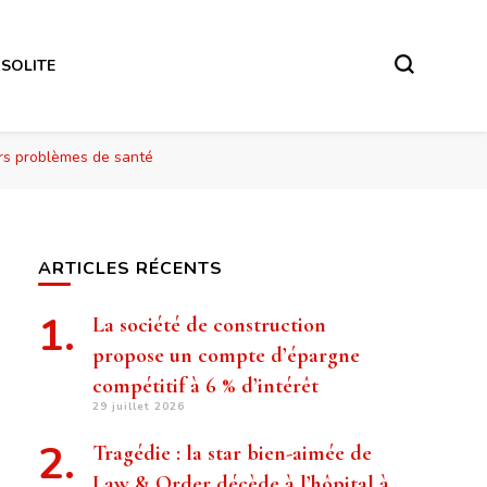
NSOLITE
eurs problèmes de santé
ARTICLES RÉCENTS
La société de construction
propose un compte d’épargne
compétitif à 6 % d’intérêt
29 juillet 2026
Tragédie : la star bien-aimée de
Law & Order décède à l’hôpital à