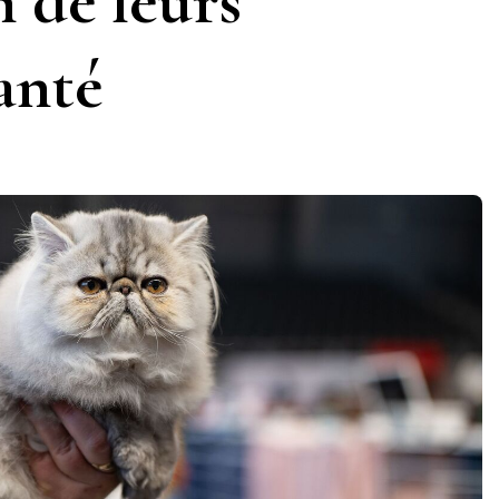
n de leurs
anté