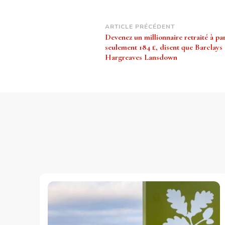
Navigation
ARTICLE PRÉCÉDENT
Devenez un millionnaire retraité à par
d’article
seulement 184 £, disent que Barclays 
Hargreaves Lansdown