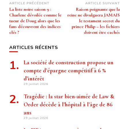
Navigation
ARTICLE PRÉCÉDENT
ARTICLE SUIVANT
La liste noire saison 9 :
Raison poignante que la
d’article
Charlene dévoilée comme le
reine ne divulguera JAMAIS
tueur de Doug alors que les
le testament secret du
fans découvrent des indices
prince Philip – les fichiers
clés ?
doivent être cachés
ARTICLES RÉCENTS
La société de construction propose un
compte d’épargne compétitif à 6 %
d’intérêt
29 juillet 2026
Tragédie : la star bien-aimée de Law &
Order décède à l’hôpital à l’âge de 86
ans
29 juillet 2026