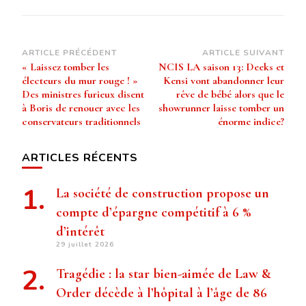
Navigation
ARTICLE PRÉCÉDENT
ARTICLE SUIVANT
« Laissez tomber les
NCIS LA saison 13: Deeks et
d’article
électeurs du mur rouge ! »
Kensi vont abandonner leur
Des ministres furieux disent
rêve de bébé alors que le
à Boris de renouer avec les
showrunner laisse tomber un
conservateurs traditionnels
énorme indice?
ARTICLES RÉCENTS
La société de construction propose un
compte d’épargne compétitif à 6 %
d’intérêt
29 juillet 2026
Tragédie : la star bien-aimée de Law &
Order décède à l’hôpital à l’âge de 86