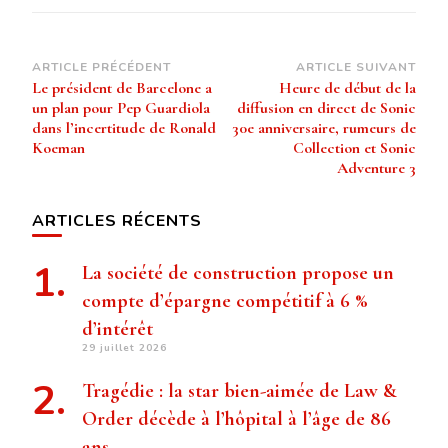
Navigation
ARTICLE PRÉCÉDENT
ARTICLE SUIVANT
Le président de Barcelone a
Heure de début de la
d’article
un plan pour Pep Guardiola
diffusion en direct de Sonic
dans l’incertitude de Ronald
30e anniversaire, rumeurs de
Koeman
Collection et Sonic
Adventure 3
ARTICLES RÉCENTS
La société de construction propose un
compte d’épargne compétitif à 6 %
d’intérêt
29 juillet 2026
Tragédie : la star bien-aimée de Law &
Order décède à l’hôpital à l’âge de 86
ans