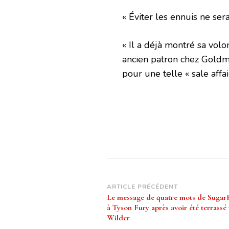
« Éviter les ennuis ne ser
« Il a déjà montré sa volo
ancien patron chez Goldm
pour une telle « sale affai
Navigation
ARTICLE PRÉCÉDENT
Le message de quatre mots de Sugar
d’article
à Tyson Fury après avoir été terrassé
Wilder