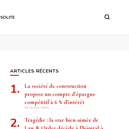
NSOLITE
ARTICLES RÉCENTS
La société de construction
propose un compte d’épargne
compétitif à 6 % d’intérêt
29 juillet 2026
Tragédie : la star bien-aimée de
Law & Order décède à l’hôpital à