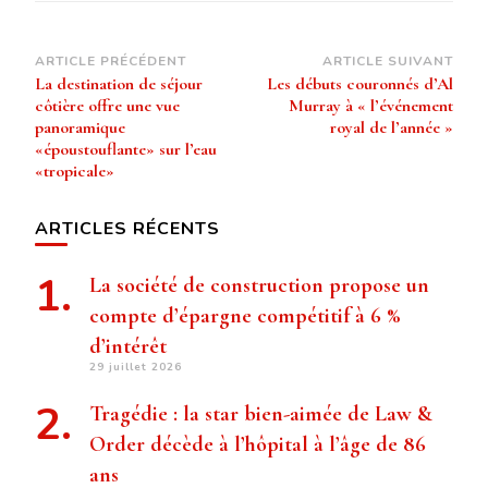
Navigation
ARTICLE PRÉCÉDENT
ARTICLE SUIVANT
La destination de séjour
Les débuts couronnés d’Al
d’article
côtière offre une vue
Murray à « l’événement
panoramique
royal de l’année »
«époustouflante» sur l’eau
«tropicale»
ARTICLES RÉCENTS
La société de construction propose un
compte d’épargne compétitif à 6 %
d’intérêt
29 juillet 2026
Tragédie : la star bien-aimée de Law &
Order décède à l’hôpital à l’âge de 86
ans