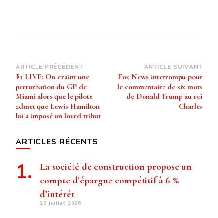
Navigation
ARTICLE PRÉCÉDENT
ARTICLE SUIVANT
F1 LIVE: On craint une
Fox News interrompu pour
d’article
perturbation du GP de
le commentaire de six mots
Miami alors que le pilote
de Donald Trump au roi
admet que Lewis Hamilton
Charles
lui a imposé un lourd tribut
ARTICLES RÉCENTS
La société de construction propose un
compte d’épargne compétitif à 6 %
d’intérêt
29 juillet 2026