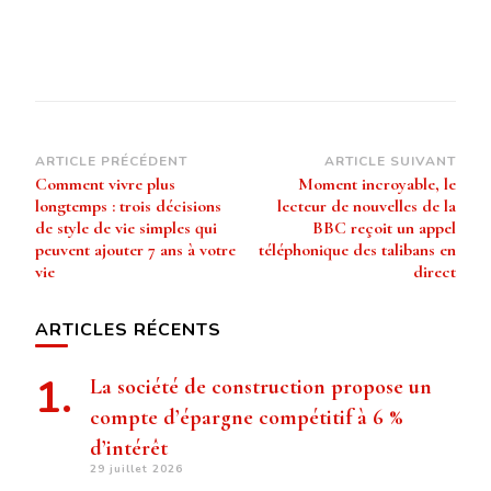
Navigation
ARTICLE PRÉCÉDENT
ARTICLE SUIVANT
Comment vivre plus
Moment incroyable, le
d’article
longtemps : trois décisions
lecteur de nouvelles de la
de style de vie simples qui
BBC reçoit un appel
peuvent ajouter 7 ans à votre
téléphonique des talibans en
vie
direct
ARTICLES RÉCENTS
La société de construction propose un
compte d’épargne compétitif à 6 %
d’intérêt
29 juillet 2026