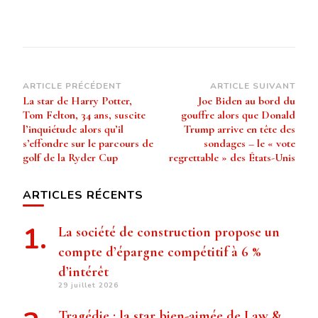
Navigation
ARTICLE PRÉCÉDENT
ARTICLE SUIVANT
La star de Harry Potter,
Joe Biden au bord du
d’article
Tom Felton, 34 ans, suscite
gouffre alors que Donald
l’inquiétude alors qu’il
Trump arrive en tête des
s’effondre sur le parcours de
sondages – le « vote
golf de la Ryder Cup
regrettable » des États-Unis
ARTICLES RÉCENTS
La société de construction propose un
compte d’épargne compétitif à 6 %
d’intérêt
29 juillet 2026
Tragédie : la star bien-aimée de Law &