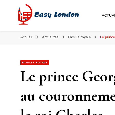
Easy London
ACTUA
Easy London
Accueil
Actualités
Famille royale
Le princ
FAMILLE ROYALE
Le prince Georg
au couronneme