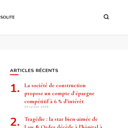
NSOLITE
ARTICLES RÉCENTS
La société de construction
propose un compte d’épargne
compétitif à 6 % d’intérêt
29 juillet 2026
Tragédie : la star bien-aimée de
Law & Order décède à l’hôpital à