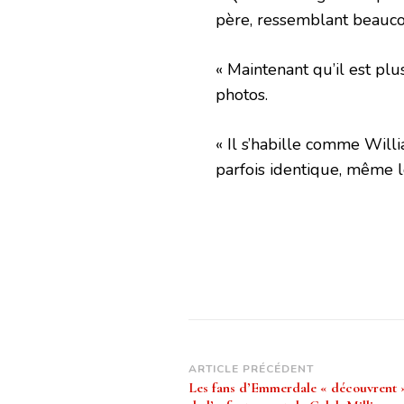
père, ressemblant beaucou
« Maintenant qu’il est plu
photos.
« Il s’habille comme Willi
parfois identique, même 
Navigation
ARTICLE PRÉCÉDENT
Les fans d’Emmerdale « découvrent » 
d’article