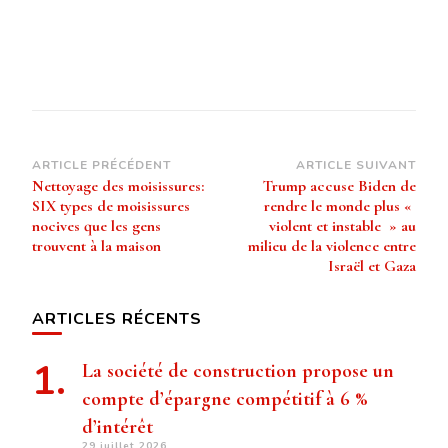
Navigation
ARTICLE PRÉCÉDENT
ARTICLE SUIVANT
Nettoyage des moisissures:
Trump accuse Biden de
d’article
SIX types de moisissures
rendre le monde plus «
nocives que les gens
violent et instable » au
trouvent à la maison
milieu de la violence entre
Israël et Gaza
ARTICLES RÉCENTS
La société de construction propose un
compte d’épargne compétitif à 6 %
d’intérêt
29 juillet 2026